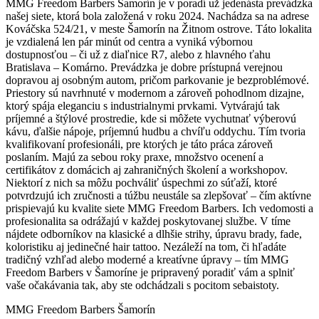
MMG Freedom Barbers Šamorín je v poradí už jedenásta prevádzka
našej siete, ktorá bola založená v roku 2024. Nachádza sa na adrese
Kováčska 524/21, v meste Šamorín na Žitnom ostrove. Táto lokalita
je vzdialená len pár minút od centra a vyniká výbornou
dostupnosťou – či už z diaľnice R7, alebo z hlavného ťahu
Bratislava – Komárno. Prevádzka je dobre prístupná verejnou
dopravou aj osobným autom, pričom parkovanie je bezproblémové.
Priestory sú navrhnuté v modernom a zároveň pohodlnom dizajne,
ktorý spája eleganciu s industrialnymi prvkami. Vytvárajú tak
príjemné a štýlové prostredie, kde si môžete vychutnať výberovú
kávu, ďalšie nápoje, príjemnú hudbu a chvíľu oddychu. Tím tvoria
kvalifikovaní profesionáli, pre ktorých je táto práca zároveň
poslaním. Majú za sebou roky praxe, množstvo ocenení a
certifikátov z domácich aj zahraničných školení a workshopov.
Niektorí z nich sa môžu pochváliť úspechmi zo súťaží, ktoré
potvrdzujú ich zručnosti a túžbu neustále sa zlepšovať – čím aktívne
prispievajú ku kvalite siete MMG Freedom Barbers. Ich vedomosti a
profesionalita sa odrážajú v každej poskytovanej službe. V tíme
nájdete odborníkov na klasické a dlhšie strihy, úpravu brady, fade,
koloristiku aj jedinečné hair tattoo. Nezáleží na tom, či hľadáte
tradičný vzhľad alebo moderné a kreatívne úpravy – tím MMG
Freedom Barbers v Šamoríne je pripravený poradiť vám a splniť
vaše očakávania tak, aby ste odchádzali s pocitom sebaistoty.
MMG Freedom Barbers Šamorín